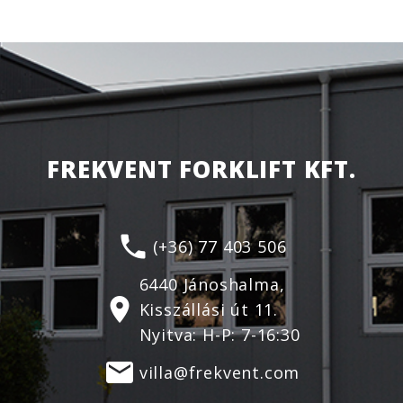
FREKVENT FORKLIFT KFT.
phone
(+36) 77 403 506
6440 Jánoshalma,
location_on
Kisszállási út 11.
Nyitva: H-P: 7-16:30
email
villa@frekvent.com