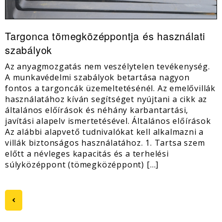
Targonca tömegközéppontja és használati
szabályok
Az anyagmozgatás nem veszélytelen tevékenység.
A munkavédelmi szabályok betartása nagyon
fontos a targoncák üzemeltetésénél. Az emelővillák
használatához kíván segítséget nyújtani a cikk az
általános előírások és néhány karbantartási,
javítási alapelv ismertetésével. Általános előírások
Az alábbi alapvető tudnivalókat kell alkalmazni a
villák biztonságos használatához. 1. Tartsa szem
előtt a névleges kapacitás és a terhelési
súlyközéppont (tömegközéppont) […]
keyboard_arrow_left