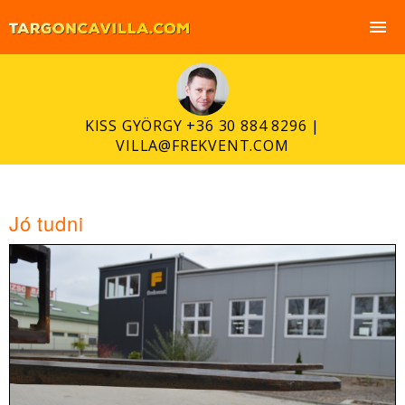
menu
KISS GYÖRGY +36 30 884 8296 |
VILLA@FREKVENT.COM
Jó tudni